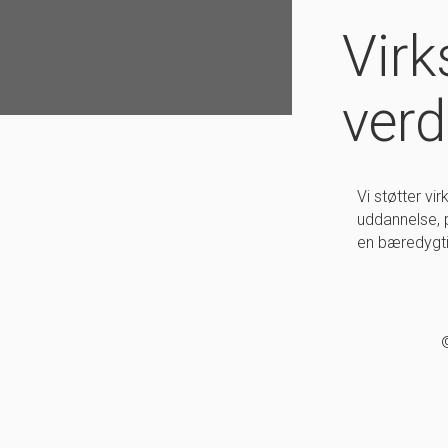
Vir
ver
Vi støtter vi
uddannelse, p
en bæredygti
©