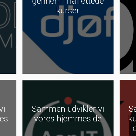
gennem målrettede
kurser
vi
Sammen udvikler vi
S
res
vores hjemmeside
ku