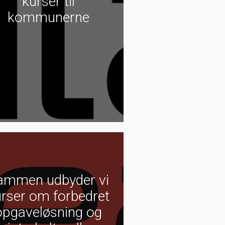
kurser til
kommunerne
ammen udbyder vi
rser om forbedret
opgaveløsning og