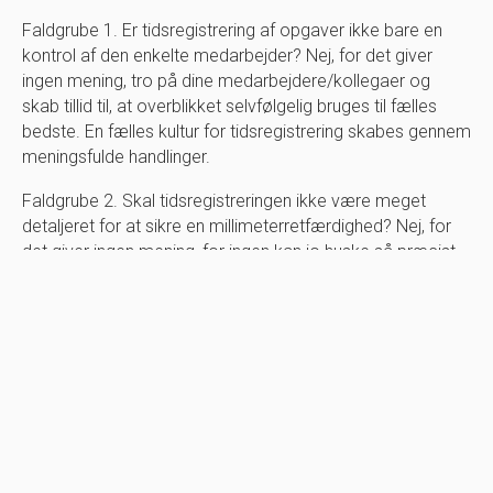
Faldgrube 1. Er tidsregistrering af opgaver ikke bare en
kontrol af den enkelte medarbejder? Nej, for det giver
ingen mening, tro på dine medarbejdere/kollegaer og
skab tillid til, at overblikket selvfølgelig bruges til fælles
bedste. En fælles kultur for tidsregistrering skabes gennem
meningsfulde handlinger.
Faldgrube 2. Skal tidsregistreringen ikke være meget
detaljeret for at sikre en millimeterretfærdighed? Nej, for
det giver ingen mening, for ingen kan jo huske så præcist,
og så bliver det blot til gætteri. Det skal fx kunne måles i
minimum 30 minutter og helst i timer i løbet af en dag.
Faldgrube 3. Er det smart med præudfyldte felter med
angivelse af tidsforbrug, fx en frokost på 30 min. eller
fredagsmorgenmad, for så kan man udfylde
tidsregistreringen hurtigere? Nej, det er en dårlig ide, for
det er vigtigt, at man hver dag ved dagens afslutning
tænker over, hvad har man brugt sin tid på i dag. (Det kan