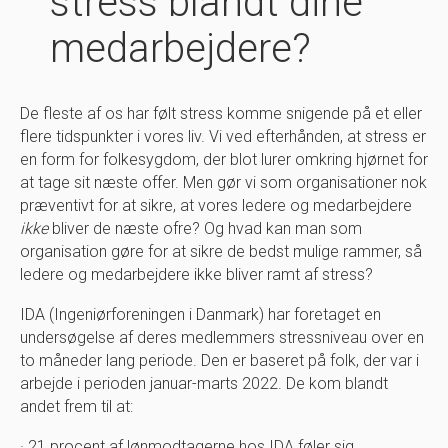
stress blandt dine
medarbejdere?
De fleste af os har følt stress komme snigende på et eller
flere tidspunkter i vores liv. Vi ved efterhånden, at stress er
en form for folkesygdom, der blot lurer omkring hjørnet for
at tage sit næste offer. Men gør vi som organisationer nok
præventivt for at sikre, at vores ledere og medarbejdere
ikke
bliver de næste ofre? Og hvad kan man som
organisation gøre for at sikre de bedst mulige rammer, så
ledere og medarbejdere ikke bliver ramt af stress?
IDA (Ingeniørforeningen i Danmark) har foretaget en
undersøgelse af deres medlemmers stressniveau over en
to måneder lang periode. Den er baseret på folk, der var i
arbejde i perioden januar-marts 2022. De kom blandt
andet frem til at:
· 21 procent af lønmodtagerne hos IDA føler sig