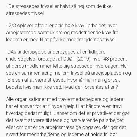
· De stressedes trivsel er halvt så høj som de ikke-
stressedes trivsel
· 2/3 oplever ofte eller altid høje krav i arbejdet, hvor
arbejdstempo samt uklare og modstridende krav fra
lederen er med til at påvirke medarbejdernes trivsel
IDAs undersøgelse underbygges af en tidligere
undersøgelse foretaget af DJØF (2019), hvor 48 procent
af deres medlemmer følte sig stressede i hverdagen. Her
ses en sammenhæng mellem trivsel på arbejdspladsen og
følelsen af at være stresset. Hvornår har man gjort sit
bedste, hvis man ikke ved, hvad der forventes af en?
Alle organisationer med travle medarbejdere og ledere
har et ansvar for at tilbyde hjælp til at håndtere en travl
hverdag bedst muligt. Uanset om det er privatlivet der gør
det svært at være til stede og nærværende på arbejdet,
eller om det er de arbejdsmæssige opgaver, der gør det
svært for medarbejderne og lederne at holde fri, bør