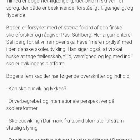
Tilmed er bogen let tilgængelig, idet Ulholm skriver i et
sprog, der både er beskrivende, forståeligt, tilgængeligt og
flydende.
Bogen er forsynet med et stærkt forord af den finske
skoleforsker og rådgiver Pasi Sahlberg. Her argumenterer
Sahlberg for, at vi fremover skal have ”mere nordlys” med
i den danske skoleudvikling. Han siger også, at vi skal
huske at tage fællesskab, tillid, værdighed og leg med ind i
skoleudviklingens platform.
Bogens fem kapitler har følgende overskrifter og indhold:
· Kan skoleudvikling lykkes?
· Driverbegrebet og internationale perspektiver på
skolereformer
· Skoleudvikling i Danmark fra tusind blomster til stram
statslig styring