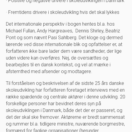
· Positive og negative drivere i skoleudviklingen i Danmark
· Fremtidens drivere i skoleudvikling hvis det skal lykkes
Det internationale perspektiv i bogen hentes bl.a. hos
Michael Fullan, Andy Hargreaves, Dennis Shirley, Beatriz
Pont og som nævnt Pasi Sahlberg. Det kloge og dermed
lærende ved disse internationale blik og opfattelser er, at
forfatteren ikke bare lader dem være sandheder, der lige
uden videre kan overføres. Nej, de oversættes og
bearbejdes til en dansk kontekst, og vel at mærke i
afstemthed med afsender og modtagere.
Til forståelsen og beskrivelsen af de sidste 25 års danske
skoleudvikling har forfatteren foretaget interviews med en
række spædende og centrale aktører i denne udvikling. 20
forskellige personer har bevidnet deres syn på
skoleudviklingen i Danmark, både det der er passeret, og
det der skal ske fremover. Aktørerne er bredt sammensat
og rummer bl.a. tidligere ministre, nuværende borgmestre,
formænd for faglige organisationer (herunder